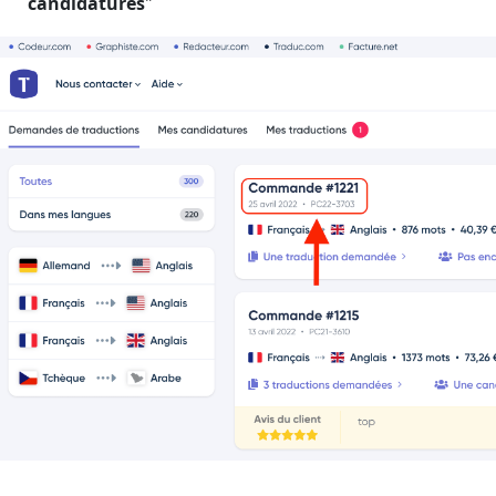
candidatures
"